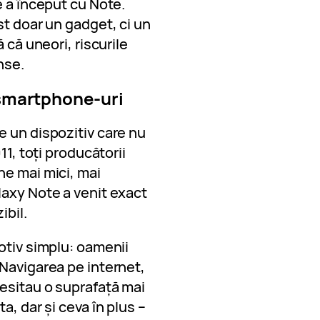
e a început cu Note.
st doar un gadget, ci un
 că uneori, riscurile
nse.
 smartphone-uri
e un dispozitiv care nu
11, toți producătorii
ne mai mici, mai
laxy Note a venit exact
ibil.
otiv simplu: oamenii
 Navigarea pe internet,
cesitau o suprafață mai
a, dar și ceva în plus –