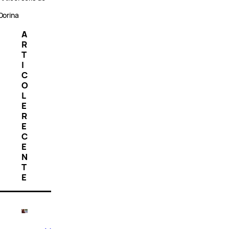
Dorina
A
R
T
I
C
O
L
E
R
E
C
E
N
T
E