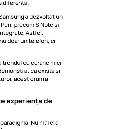
a diferența.
. Samsung a dezvoltat un
S Pen, precum S Note și
ntegrate. Astfel,
 nu doar un telefon, ci
a trendul cu ecrane mici
demonstrat că există și
turor, acest drum a
te experiența de
 paradigmă. Nu mai era