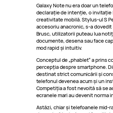
Galaxy Note nu era doar un telefo
declarație de intenție, o invitație 
creativitate mobilă. Stylus-ul S P
accesoriu anacronic, s-a dovedit a
Brusc, utilizatorii puteau lua noti
documente, desena sau face capt
mod rapid și intuitiv.
Conceptul de „phablet” a prins con
percepția despre smartphone. Din
destinat strict comunicării și co
telefonul devenea acum și un ins
Competiția a fost nevoită să se a
ecranele mari au devenit norma in
Astăzi, chiar și telefoanele mid-