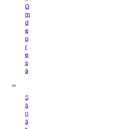
O
m
d
e
p
r
e
s
ă
S
ă
n
ă