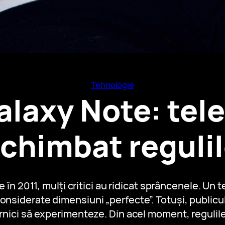
Tehnologie
axy Note: tele
chimbat reguli
n 2011, mulți critici au ridicat sprâncenele. Un 
considerate dimensiuni „perfecte”. Totuși, publicul 
ornici să experimenteze. Din acel moment, regulile