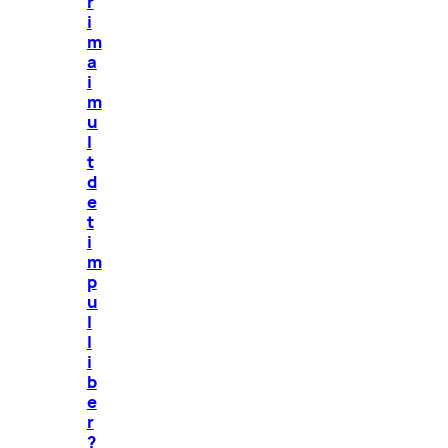
r
i
m
a
i
m
u
l
t
d
e
t
i
m
p
u
l
l
i
b
e
r
?