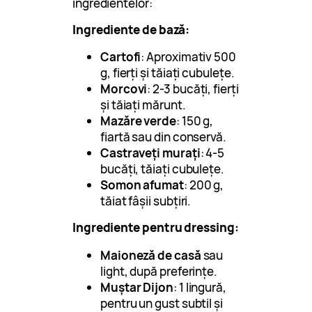
ingredientelor:
Ingrediente de bază:
Cartofi
: Aproximativ 500
g, fierți și tăiați cubulețe.
Morcovi
: 2-3 bucăți, fierți
și tăiați mărunt.
Mazăre verde
: 150 g,
fiartă sau din conservă.
Castraveți murați
: 4-5
bucăți, tăiați cubulețe.
Somon afumat
: 200 g,
tăiat fâșii subțiri.
Ingrediente pentru dressing:
Maioneză de casă
sau
light, după preferințe.
Muștar Dijon
: 1 lingură,
pentru un gust subtil și