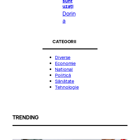
sunt
uzați
Dorin
a
CATEGORII
Diverse
Economie
Național
Politică
Sănătate
Tehnologie
TRENDING