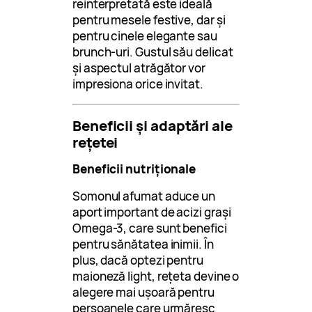
reinterpretată este ideală
pentru mesele festive, dar și
pentru cinele elegante sau
brunch-uri. Gustul său delicat
și aspectul atrăgător vor
impresiona orice invitat.
Beneficii și adaptări ale
rețetei
Beneficii nutriționale
Somonul afumat aduce un
aport important de acizi grași
Omega-3, care sunt benefici
pentru sănătatea inimii. În
plus, dacă optezi pentru
maioneză light, rețeta devine o
alegere mai ușoară pentru
persoanele care urmăresc