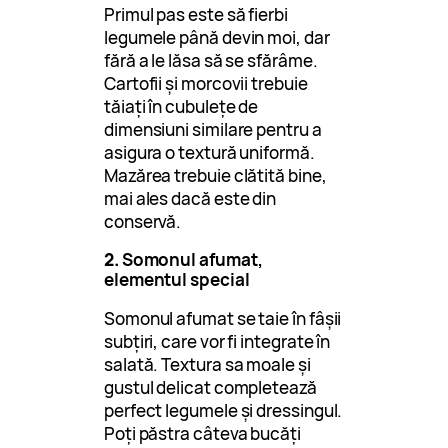
Primul pas este să fierbi
legumele până devin moi, dar
fără a le lăsa să se sfărâme.
Cartofii și morcovii trebuie
tăiați în cubulețe de
dimensiuni similare pentru a
asigura o textură uniformă.
Mazărea trebuie clătită bine,
mai ales dacă este din
conservă.
2.
Somonul afumat,
elementul special
Somonul afumat se taie în fâșii
subțiri, care vor fi integrate în
salată. Textura sa moale și
gustul delicat completează
perfect legumele și dressingul.
Poți păstra câteva bucăți