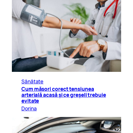
Sănătate
Cum măsori corect tensiunea
arterială acasă și ce greșeli trebuie
evitate
Dorina