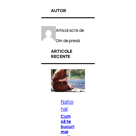
AUTOR
Articol scris de
Om de presă
ARTICOLE
RECENTE
Națio
nal
Cum
să te
bucuri
mai