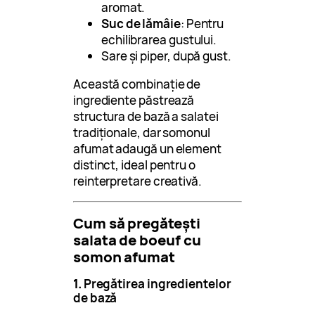
aromat.
Suc de lămâie
: Pentru
echilibrarea gustului.
Sare și piper, după gust.
Această combinație de
ingrediente păstrează
structura de bază a salatei
tradiționale, dar somonul
afumat adaugă un element
distinct, ideal pentru o
reinterpretare creativă.
Cum să pregătești
salata de boeuf cu
somon afumat
1.
Pregătirea ingredientelor
de bază