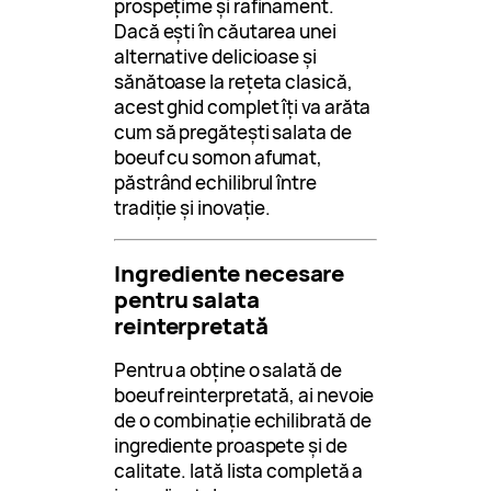
prospețime și rafinament.
Dacă ești în căutarea unei
alternative delicioase și
sănătoase la rețeta clasică,
acest ghid complet îți va arăta
cum să pregătești salata de
boeuf cu somon afumat,
păstrând echilibrul între
tradiție și inovație.
Ingrediente necesare
pentru salata
reinterpretată
Pentru a obține o salată de
boeuf reinterpretată, ai nevoie
de o combinație echilibrată de
ingrediente proaspete și de
calitate. Iată lista completă a