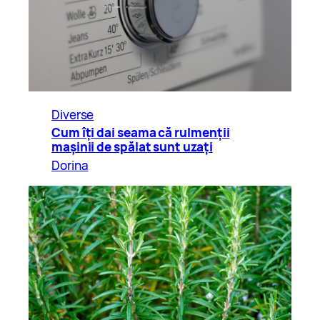
Diverse
Cum îți dai seama că rulmenții
mașinii de spălat sunt uzați
Dorina