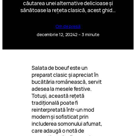
căutarea unei alternative delicioase și
sănătoase la rețeta clasică, acest ghid…
Om de presă
decembrie 12, 2024
2 – 3 minute
Salata de boeuf este un
preparat clasic și apreciat în
bucătăria românească, servit
adesea la mesele festive.
Totuși, această rețetă
tradițională poate fi
reinterpretată într-un mod
modern și sofisticat prin
includerea somonului afumat,
care adaugă o notă de