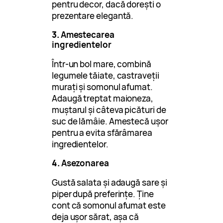
pentru decor, dacă dorești o
prezentare elegantă.
3.
Amestecarea
ingredientelor
Într-un bol mare, combină
legumele tăiate, castraveții
murați și somonul afumat.
Adaugă treptat maioneza,
muștarul și câteva picături de
suc de lămâie. Amestecă ușor
pentru a evita sfărâmarea
ingredientelor.
4.
Asezonarea
Gustă salata și adaugă sare și
piper după preferințe. Ține
cont că somonul afumat este
deja ușor sărat, așa că