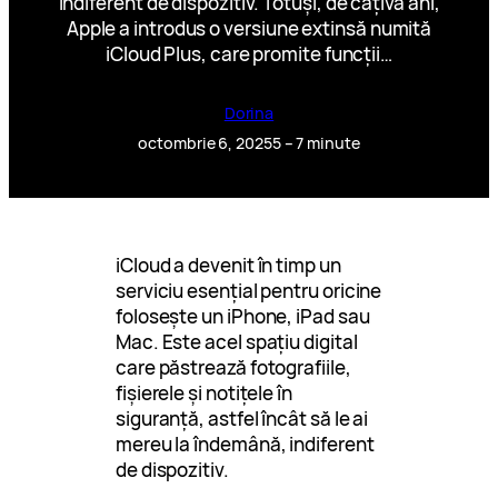
indiferent de dispozitiv. Totuși, de câțiva ani,
Apple a introdus o versiune extinsă numită
iCloud Plus, care promite funcții…
Dorina
octombrie 6, 2025
5 – 7 minute
iCloud a devenit în timp un
serviciu esențial pentru oricine
folosește un iPhone, iPad sau
Mac. Este acel spațiu digital
care păstrează fotografiile,
fișierele și notițele în
siguranță, astfel încât să le ai
mereu la îndemână, indiferent
de dispozitiv.