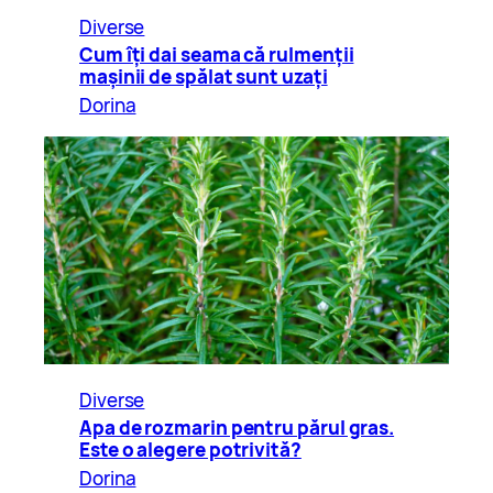
Diverse
Cum îți dai seama că rulmenții
mașinii de spălat sunt uzați
Dorina
Diverse
Apa de rozmarin pentru părul gras.
Este o alegere potrivită?
Dorina