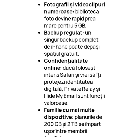
Fotografii și videoclipuri
numeroase:
biblioteca
foto devine rapid prea
mare pentru 5 GB.
Backup regulat:
un
singur backup complet
de iPhone poate depăși
spațiul gratuit.
Confidențialitate
online:
dacă folosești
intens Safari și vrei să îți
protejezi identitatea
digitală, Private Relay și
Hide My Email sunt funcții
valoroase.
Familie cu mai multe
dispozitive:
planurile de
200 GB și 2 TB se împart
ușor între membrii