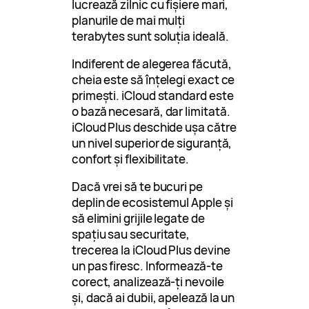
lucrează zilnic cu fișiere mari,
planurile de mai mulți
terabytes sunt soluția ideală.
Indiferent de alegerea făcută,
cheia este să înțelegi exact ce
primești. iCloud standard este
o bază necesară, dar limitată.
iCloud Plus deschide ușa către
un nivel superior de siguranță,
confort și flexibilitate.
Dacă vrei să te bucuri pe
deplin de ecosistemul Apple și
să elimini grijile legate de
spațiu sau securitate,
trecerea la iCloud Plus devine
un pas firesc. Informează-te
corect, analizează-ți nevoile
și, dacă ai dubii, apelează la un