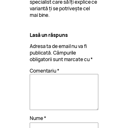
specialist care să îți explice ce
variantă ți se potrivește cel
mai bine.
Lasă un răspuns
Adresa ta de email nu va fi
publicată.
Câmpurile
obligatorii sunt marcate cu
*
Comentariu
*
Nume
*