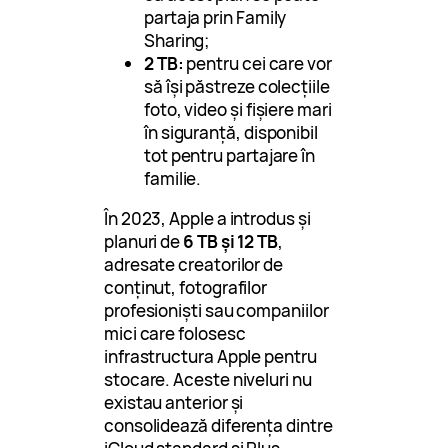
partaja prin Family
Sharing;
2 TB:
pentru cei care vor
să își păstreze colecțiile
foto, video și fișiere mari
în siguranță, disponibil
tot pentru partajare în
familie.
În 2023, Apple a introdus și
planuri de
6 TB și 12 TB
,
adresate creatorilor de
conținut, fotografilor
profesioniști sau companiilor
mici care folosesc
infrastructura Apple pentru
stocare. Aceste niveluri nu
existau anterior și
consolidează diferența dintre