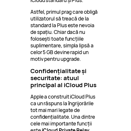
iCloud standard și Plus.
Astfel, primul prag care obligă
utilizatorul să treacă de la
standard la Plus este nevoia
de spațiu. Chiar dacă nu
folosești toate funcțiile
suplimentare, simpla lipsă a
celor 5 GB devine rapid un
motiv pentru upgrade.
Confidențialitate și
securitate: atuul
principal al iCloud Plus
Apple a construit iCloud Plus
ca un răspuns la îngrijorările
tot mai mari legate de
confidențialitate. Una dintre
cele mai importante funcții
este
iCloud Private Relay
.