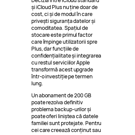
Decizia între iCloud standard
și iCloud Plus nu ține doar de
cost, ci și de modul în care
privești siguranța datelor și
comoditatea. Spațiul de
stocare este primul factor
care împinge utilizatorii spre
Plus, dar funcțiile de
confidențialitate și integrarea
cu restul serviciilor Apple
transformă acest upgrade
într-o investiție pe termen
lung.
Un abonament de 200 GB
poate rezolva definitiv
problema backup-urilor și
poate oferi liniștea că datele
familiei sunt protejate. Pentru
cei care creează conținut sau