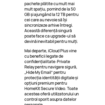
pachete plătite cu mult mai
mult spațiu, pornind de la 50
GB și ajungând la 12 TB pentru
cei care au nevoie să își
sincronizeze arhive întregi.
Această diferență singură
poate face ca upgrade-ul să
devină inevitabil pentru mulți.
Mai departe, iCloud Plus vine
cu beneficii legate de
confidențialitate: Private
Relay pentru navigare sigură,
„Hide My Email” pentru
protecția identității digitale și
opțiuni premium pentru
HomeKit Secure Video. Toate
acestea oferă utilizatorului un
control sporit asupra datelor
personale.