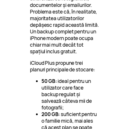
documentelor și emailurilor.
Problema este că, în realitate,
majoritatea utilizatorilor
depășesc rapid această limită.
Un backup complet pentru un
iPhone modern poate ocupa
chiar mai mult decât tot
spațiul inclus gratuit.
iCloud Plus propune trei
planuri principale de stocare:
50 GB:
ideal pentru un
utilizator care face
backup regulat și
salvează câteva mii de
fotografii;
200 GB:
suficient pentru
o familie mică, mai ales
că acest plan se poate