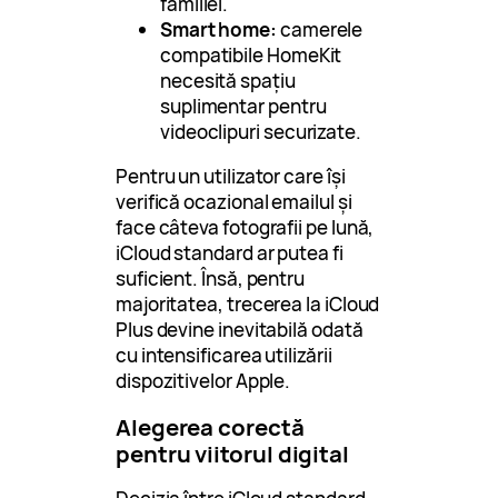
familiei.
Smart home:
camerele
compatibile HomeKit
necesită spațiu
suplimentar pentru
videoclipuri securizate.
Pentru un utilizator care își
verifică ocazional emailul și
face câteva fotografii pe lună,
iCloud standard ar putea fi
suficient. Însă, pentru
majoritatea, trecerea la iCloud
Plus devine inevitabilă odată
cu intensificarea utilizării
dispozitivelor Apple.
Alegerea corectă
pentru viitorul digital