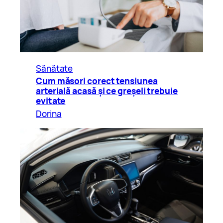
Sănătate
Cum măsori corect tensiunea
arterială acasă și ce greșeli trebuie
evitate
Dorina