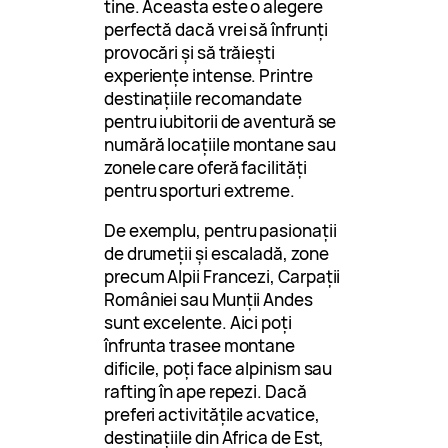
tine. Aceasta este o alegere
perfectă dacă vrei să înfrunți
provocări și să trăiești
experiențe intense. Printre
destinațiile recomandate
pentru iubitorii de aventură se
numără locațiile montane sau
zonele care oferă facilități
pentru sporturi extreme.
De exemplu, pentru pasionații
de drumeții și escaladă, zone
precum Alpii Francezi, Carpații
României sau Munții Andes
sunt excelente. Aici poți
înfrunta trasee montane
dificile, poți face alpinism sau
rafting în ape repezi. Dacă
preferi activitățile acvatice,
destinațiile din Africa de Est,