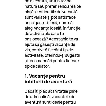
de aventură, un iubitor de
natură sau preferi relaxarea pe
plajă, destinațiile de vacanță
sunt variate și pot satisface
orice gusturi. Însă, cum să
alegi vacanța ideală, în funcție
de activitățile care te
pasionează? Acest ghid te va
ajuta să găsești vacanța de
vis, potrivită fiecărui tip de
activitate, oferindu-ți sugestii
și recomandări pentru fiecare
tip de călător.
1. Vacanțe pentru
iubitorii de aventură
Dacă îți plac activitățile pline
de adrenalină, vacanțele de
aventură sunt ideale pentru