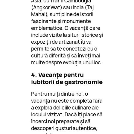
Asia, cum ar fi Cambodgia
(Angkor Wat) sau India (Taj
Mahal), sunt pline de istorii
fascinante și monumente
emblematice. O vacanță care
include vizite la situri istorice și
expoziții de artizanat îți va
permite să te conectezi cu o
cultură diferită și să înveți mai
multe despre evoluția unui loc.
4. Vacanțe pentru
iubitorii de gastronomie
Pentru mulți dintre noi, o
vacanță nu este completă fără
a explora deliciile culinare ale
locului vizitat. Dacă îți place să
încerci noi preparate și să
descoperi gusturi autentice,