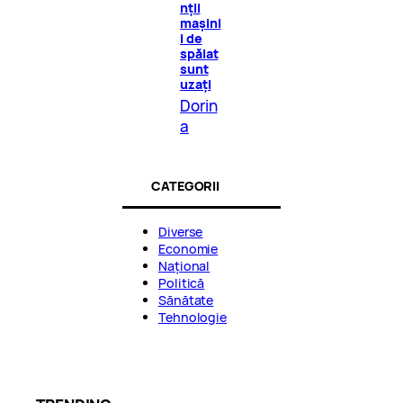
nții
mașini
i de
spălat
sunt
uzați
Dorin
a
CATEGORII
Diverse
Economie
Național
Politică
Sănătate
Tehnologie