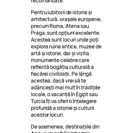
recomandate.
Pentru iubitorii de istorie și
arhitectură, orașele europene,
precum Roma, Atena sau
Praga, sunt opțiuni excelente.
Acestea sunt locuri unde poți
explora ruine antice, muzee de
artă și istorie, dar și vizita
monumente celebre care
reflectă bogăția culturală a
fiecărei civilizații. Pe lângă
acestea, dacă vrei să te
adâncești mai mult în tradițiile
locale, o vacanță în Egipt sau
Turcia îți va oferi o înțelegere
profundă a istoriei și culturii
acestor locuri.
De asemenea, destinațiile din