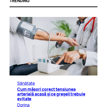
TRENDING
Sănătate
Cum măsori corect tensiunea
arterială acasă și ce greșeli trebuie
evitate
Dorina