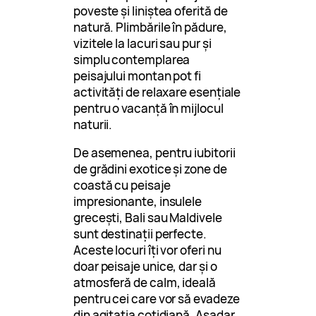
poveste și liniștea oferită de
natură. Plimbările în pădure,
vizitele la lacuri sau pur și
simplu contemplarea
peisajului montan pot fi
activități de relaxare esențiale
pentru o vacanță în mijlocul
naturii.
De asemenea, pentru iubitorii
de grădini exotice și zone de
coastă cu peisaje
impresionante, insulele
grecești, Bali sau Maldivele
sunt destinații perfecte.
Aceste locuri îți vor oferi nu
doar peisaje unice, dar și o
atmosferă de calm, ideală
pentru cei care vor să evadeze
din agitația cotidiană. Așadar,