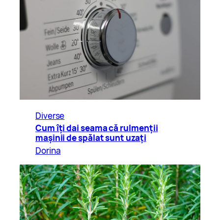
Diverse
Cum îți dai seama că rulmenții
mașinii de spălat sunt uzați
Dorina