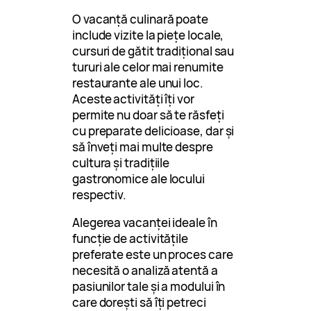
O vacanță culinară poate
include vizite la piețe locale,
cursuri de gătit tradițional sau
tururi ale celor mai renumite
restaurante ale unui loc.
Aceste activități îți vor
permite nu doar să te răsfeți
cu preparate delicioase, dar și
să înveți mai multe despre
cultura și tradițiile
gastronomice ale locului
respectiv.
Alegerea vacanței ideale în
funcție de activitățile
preferate este un proces care
necesită o analiză atentă a
pasiunilor tale și a modului în
care dorești să îți petreci