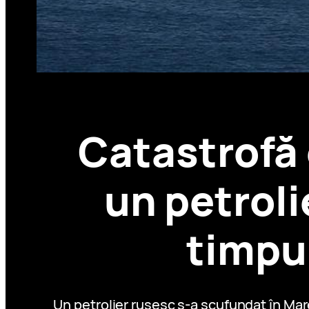
Catastrofă 
un petroli
timpul
Un petrolier rusesc s-a scufundat în Mar