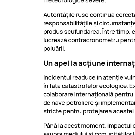
meteorologice severe.
Autoritățile ruse continuă cercetă
responsabilitățile și circumstanț
produs scufundarea. Între timp, 
lucrează contracronometru pentru
poluării.
Un apel la acțiune interna
Incidentul readuce în atenție vul
în fața catastrofelor ecologice. E
colaborare internațională pentru 
de nave petroliere și implementar
stricte pentru protejarea acestei 
Până la acest moment, impactul c
asupra mediului și comunităților l