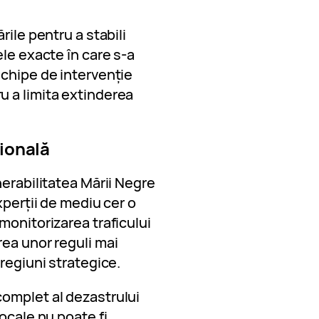
rile pentru a stabili
ele exacte în care s-a
echipe de intervenție
 a limita extinderea
țională
nerabilitatea Mării Negre
xperții de mediu cer o
monitorizarea traficului
ea unor reguli mai
regiuni strategice.
omplet al dezastrului
ocale nu poate fi