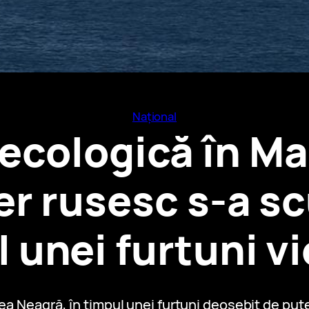
Național
ecologică în M
er rusesc s-a s
 unei furtuni v
ea Neagră, în timpul unei furtuni deosebit de pu