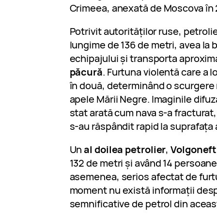
Crimeea, anexată de Moscova în 
Potrivit autorităților ruse, petroli
lungime de 136 de metri, avea la 
echipajului și transporta aproxim
păcură
. Furtuna violentă care a l
în două, determinând o scurgere 
apele Mării Negre. Imaginile dif
stat arată cum nava s-a fracturat,
s-au răspândit rapid la suprafața 
Un
al doilea petrolier
,
Volgoneft
132 de metri și având 14 persoane 
asemenea, serios afectat de furt
moment nu există informații desp
semnificative de petrol din aceas