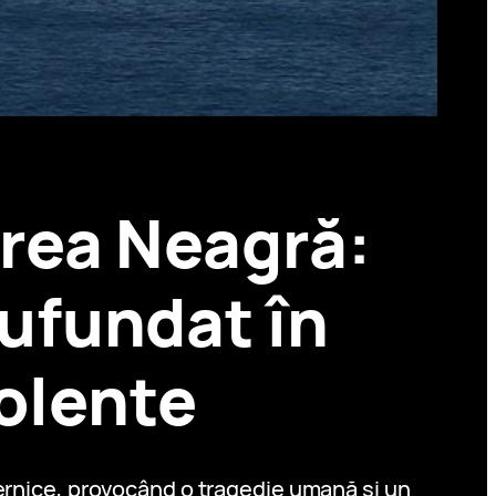
area Neagră:
cufundat în
iolente
ternice, provocând o tragedie umană și un