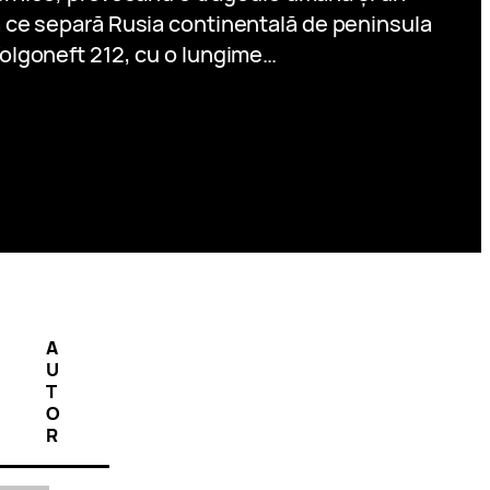
că ce separă Rusia continentală de peninsula
 Volgoneft 212, cu o lungime…
A
U
T
O
R