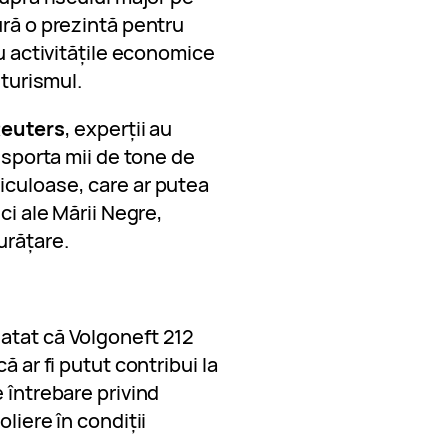
ură o prezintă pentru
ru activitățile economice
 turismul.
euters
, experții au
ansporta mii de tone de
iculoase, care ar putea
ci ale Mării Negre,
urățare.
latat că Volgoneft 212
ă ar fi putut contribui la
 întrebare privind
liere în condiții