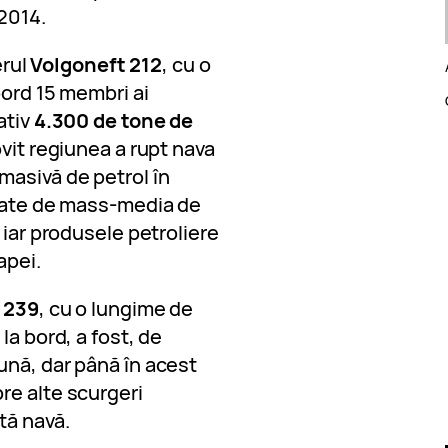
2014.
erul
Volgoneft 212
, cu o
bord 15 membri ai
ativ
4.300 de tone de
ovit regiunea a rupt nava
masivă de petrol în
uzate de mass-media de
 iar produsele petroliere
apei.
 239
, cu o lungime de
la bord, a fost, de
ună, dar până în acest
re alte scurgeri
tă navă.