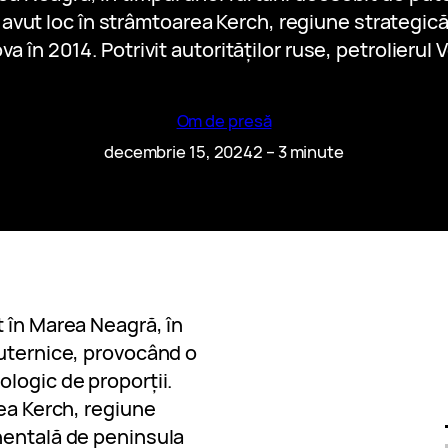
a avut loc în strâmtoarea Kerch, regiune strategi
în 2014. Potrivit autorităților ruse, petrolierul
Om de presă
decembrie 15, 2024
2 – 3 minute
 în Marea Neagră, în
puternice, provocând o
logic de proporții.
rea Kerch, regiune
nentală de peninsula