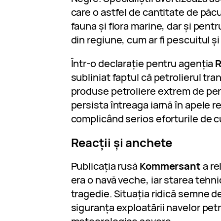
care o astfel de cantitate de păc
fauna și flora marine, dar și pent
din regiune, cum ar fi pescuitul și
Într-o declarație pentru agenția
R
subliniat faptul că petrolierul tr
produse petroliere extrem de per
persista întreaga iarnă în apele re
complicând serios eforturile de c
Reacții și anchete
Publicația rusă
Kommersant
a re
era o navă veche, iar starea tehnic
tragedie. Situația ridică semne de
siguranța exploatării navelor petro