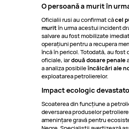
O persoană a murit în urma
Oficialii rusi au confirmat că
cel p
murit
în urma acestui incident dr
salvare au fost mobilizate imedia
operațiuni pentru a recupera memb
încă în pericol. Totodată, au fos
oficiale, iar
două dosare penale
a
a analiza posibile
încălcări ale 
exploatarea petrolierelor.
Impact ecologic devastato
Scoaterea din funcțiune a petroli
deversarea produselor petroliere
amenințare gravă pentru ecosiste
Negre. Specialiștii avertizează as