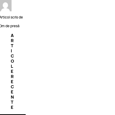
Articol scris de
Om de presă
A
R
T
I
C
O
L
E
R
E
C
E
N
T
E