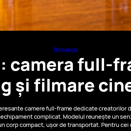
Tehnologie
: camera full-f
g și filmare ci
eresante camere full-frame dedicate creatorilor d
un echipament complicat. Modelul reunește un senz
-un corp compact, ușor de transportat. Pentru cei c