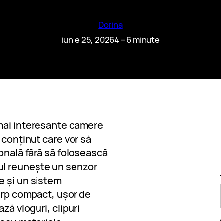
Dorina
iunie 25, 2026
4 – 6 minute
mai interesante camere
 conținut care vor să
ională fără să folosească
l reunește un senzor
e și un sistem
corp compact, ușor de
ză vloguri, clipuri