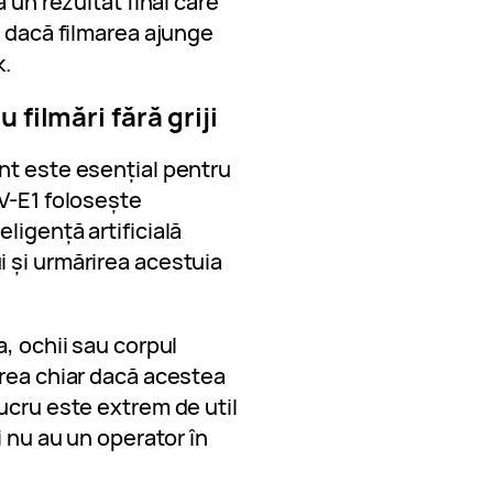
 un rezultat final care
t dacă filmarea ajunge
k.
 filmări fără griji
nt este esențial pentru
V-E1 folosește
ligență artificială
 și urmărirea acestuia
a, ochii sau corpul
area chiar dacă acestea
ucru este extrem de util
i nu au un operator în