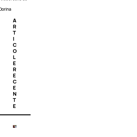
Dorina
A
R
T
I
C
O
L
E
R
E
C
E
N
T
E