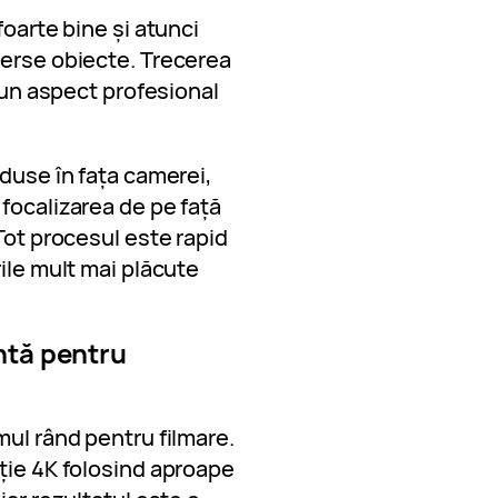
foarte bine și atunci
verse obiecte. Trecerea
ă un aspect profesional
oduse în fața camerei,
focalizarea de pe față
Tot procesul este rapid
rile mult mai plăcute
ntă pentru
mul rând pentru filmare.
ție 4K folosind aproape