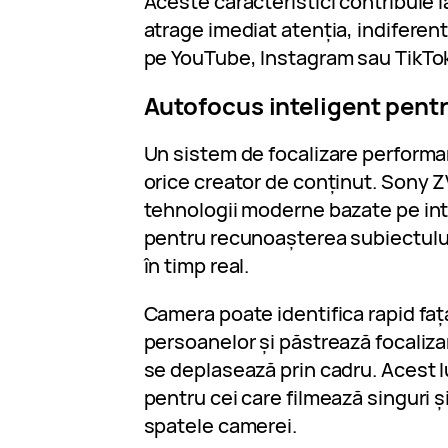
Aceste caracteristici contribuie la
atrage imediat atenția, indiferen
pe YouTube, Instagram sau TikTo
Autofocus inteligent pentru
Un sistem de focalizare performa
orice creator de conținut. Sony Z
tehnologii moderne bazate pe inte
pentru recunoașterea subiectului
în timp real.
Camera poate identifica rapid faț
persoanelor și păstrează focaliz
se deplasează prin cadru. Acest l
pentru cei care filmează singuri ș
spatele camerei.