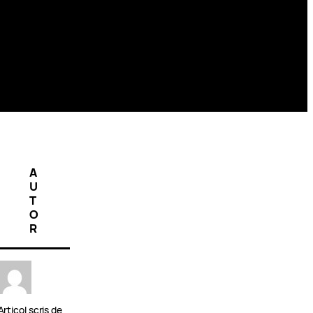
A
U
T
O
R
Articol scris de