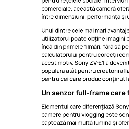
pentru rețelele sociale, interviur
comerciale, această cameră oferă
între dimensiuni, performanță și u
Unul dintre cele mai mari avantaje
utilizatorul poate obține imagini
încă din primele filmări, fără să pe
calculatorului pentru corecții co
acest motiv, Sony ZV-E1 a devenit
populară atât pentru creatorii afla
pentru cei care produc conținut la
Un senzor full-frame care 
Elementul care diferențiază Sony
camere pentru vlogging este senz
captează mai multă lumină și ofer