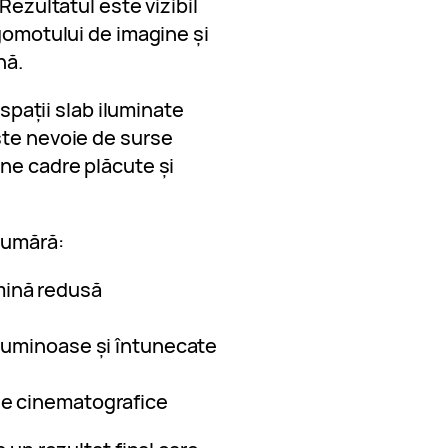
Rezultatul este vizibil
zgomotului de imagine și
nă.
 spații slab iluminate
ste nevoie de surse
ne cadre plăcute și
numără:
mină redusă
 luminoase și întunecate
le cinematografice