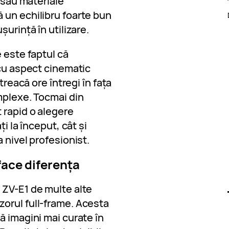
i sau materiale
 un echilibru foarte bun
șurință în utilizare.
 este faptul că
 cu aspect cinematic
treacă ore întregi în fața
mplexe. Tocmai din
 rapid o alegere
ți la început, cât și
 nivel profesionist.
face diferența
 ZV-E1 de multe alte
orul full-frame. Acesta
ă imagini mai curate în