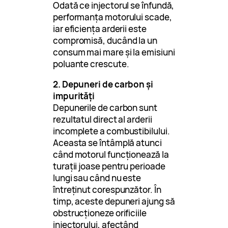
Odată ce injectorul se înfundă,
performanța motorului scade,
iar eficiența arderii este
compromisă, ducând la un
consum mai mare și la emisiuni
poluante crescute.
2. Depuneri de carbon și
impurități
Depunerile de carbon sunt
rezultatul direct al arderii
incomplete a combustibilului.
Aceasta se întâmplă atunci
când motorul funcționează la
turații joase pentru perioade
lungi sau când nu este
întreținut corespunzător. În
timp, aceste depuneri ajung să
obstrucționeze orificiile
injectorului, afectând