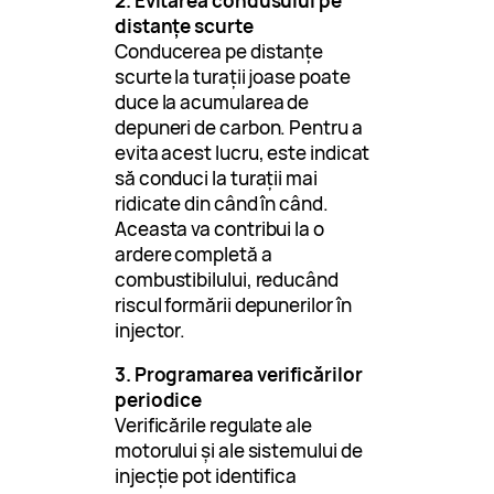
2. Evitarea condusului pe
distanțe scurte
Conducerea pe distanțe
scurte la turații joase poate
duce la acumularea de
depuneri de carbon. Pentru a
evita acest lucru, este indicat
să conduci la turații mai
ridicate din când în când.
Aceasta va contribui la o
ardere completă a
combustibilului, reducând
riscul formării depunerilor în
injector.
3. Programarea verificărilor
periodice
Verificările regulate ale
motorului și ale sistemului de
injecție pot identifica