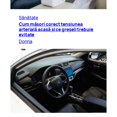
Sănătate
Cum măsori corect tensiunea
arterială acasă și ce greșeli trebuie
evitate
Dorina