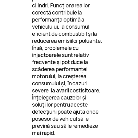
cilindri. Funcționarea lor
corectă contribuie la
performanța optimă a
vehiculului, la consumul
eficient de combustibil și la
reducerea emisiilor poluante.
Însă, problemele cu
injectoarele sunt relativ
frecvente și pot duce la
scăderea performanței
motorului, la creșterea
consumului și, în cazuri
severe, la avarii costisitoare.
Înțelegerea cauzelor și
soluțiilor pentru aceste
defecțiuni poate ajuta orice
posesor de vehicul să le
prevină sau să le remedieze
mai rapid.