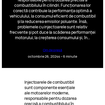
combustibilului în cilindri. Funcționarea lor
corectă contribuie la performanța optimă a
vehiculului, la consumul eficient de combustibil
și la reducerea emisiilor poluante. Însă,
problemele cu injectoarele sunt relativ
frecvente și pot duce la scăderea performanței
motorului, la creșterea consumului și, în…
Om de presă
octombrie 26, 2024
4 – 6 minute
Injectoarele de combustibil
sunt componente esențiale
ale motoarelor moderne,
responsabile pentru dozarea
precisă a combustibilului în