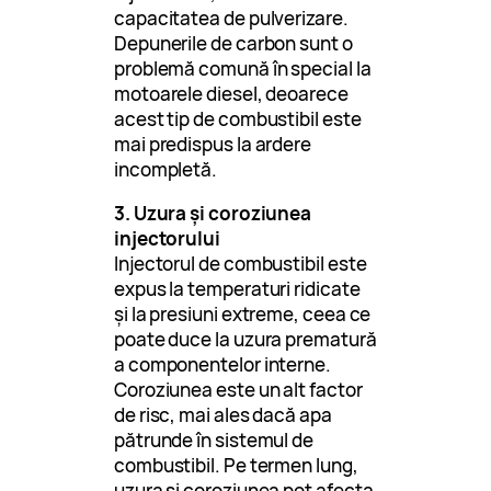
capacitatea de pulverizare.
Depunerile de carbon sunt o
problemă comună în special la
motoarele diesel, deoarece
acest tip de combustibil este
mai predispus la ardere
incompletă.
3. Uzura și coroziunea
injectorului
Injectorul de combustibil este
expus la temperaturi ridicate
și la presiuni extreme, ceea ce
poate duce la uzura prematură
a componentelor interne.
Coroziunea este un alt factor
de risc, mai ales dacă apa
pătrunde în sistemul de
combustibil. Pe termen lung,
uzura și coroziunea pot afecta