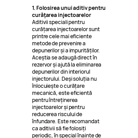
1. Folosirea unui aditiv pentru
curățarea injectoarelor
Aditivii speciali pentru
curățarea injectoarelor sunt
printre cele mai eficiente
metode de prevenire a
depunerilor și a impurităților.
Aceștia se adaugă direct în
rezervor și ajută la eliminarea
depunerilor din interiorul
injectorului. Deși soluția nu
înlocuiește o curățare
mecanică, este eficientă
pentru întreținerea
injectoarelor și pentru
reducerea riscului de
înfundare. Este recomandat
ca aditivii să fie folosiți
periodic, în special înainte de