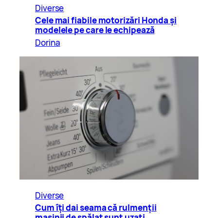
Diverse
Cele mai fiabile motorizări Honda și
modelele pe care le echipează
Dorina
Diverse
Cum îți dai seama că rulmenții
mașinii de spălat sunt uzați