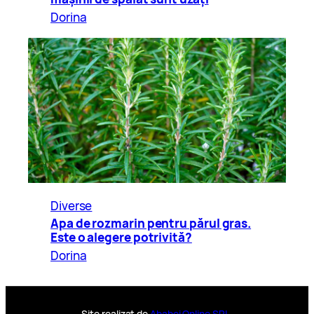
Dorina
Diverse
Apa de rozmarin pentru părul gras.
Este o alegere potrivită?
Dorina
Site realizat de
Ababei Online SRL
.