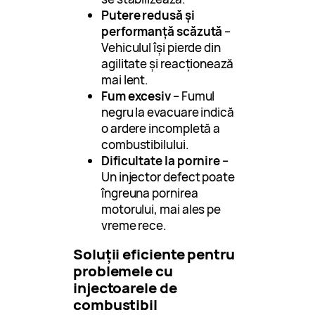
Putere redusă și
performanță scăzută
–
Vehiculul își pierde din
agilitate și reacționează
mai lent.
Fum excesiv
– Fumul
negru la evacuare indică
o ardere incompletă a
combustibilului.
Dificultate la pornire
–
Un injector defect poate
îngreuna pornirea
motorului, mai ales pe
vreme rece.
Soluții eficiente pentru
problemele cu
injectoarele de
combustibil