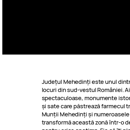
Județul Mehedinți este unul dint
locuri din sud-vestul României. Ai
spectaculoase, monumente istori
și sate care păstrează farmecul t
Munții Mehedinți și numeroasele 
transformă această zonă într-o de