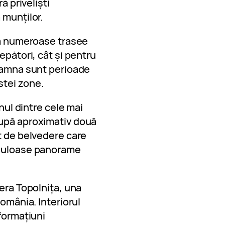
ă priveliști
 munților.
stă numeroase trasee
epători, cât și pentru
toamna sunt perioade
stei zone.
unul dintre cele mai
După aproximativ două
t de belvedere care
aculoase panorame
tera Topolnița, una
România. Interiorul
 formațiuni