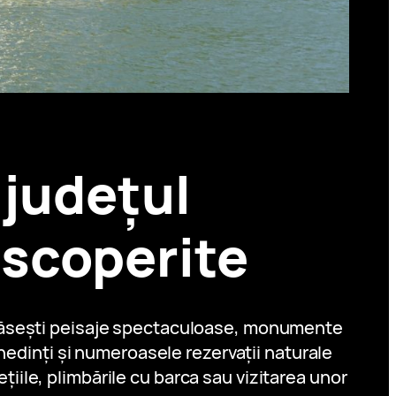
 județul
escoperite
i găsești peisaje spectaculoase, monumente
hedinți și numeroasele rezervații naturale
țiile, plimbările cu barca sau vizitarea unor