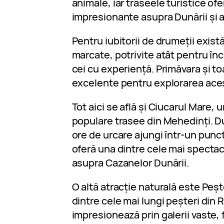
animale, iar traseele turistice ofer
impresionante asupra Dunării și a
Pentru iubitorii de drumeții exi
marcate, potrivite atât pentru înc
cei cu experiență. Primăvara și 
excelente pentru explorarea ace
Tot aici se află și Ciucarul Mare, 
populare trasee din Mehedinți. 
ore de urcare ajungi într-un punc
oferă una dintre cele mai spect
asupra Cazanelor Dunării.
O altă atracție naturală este Peș
dintre cele mai lungi peșteri din 
impresionează prin galerii vaste,