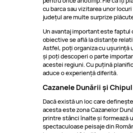
pentru orice anotimp. Fie că îți pl
cu barca sau vizitarea unor locuri
județul are multe surprize plăcut
Un avantaj important este faptul 
obiective se află la distanțe relat
Astfel, poți organiza cu ușurință u
și poți descoperi o parte importa
acestei regiuni. Cu puțină planifi
aduce o experiență diferită.
Cazanele Dunării și Chipul
Dacă există un loc care definește
acesta este zona Cazanelor Dunării
printre stânci înalte și formează 
spectaculoase peisaje din Români