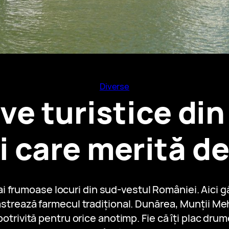
Diverse
ve turistice din
 care merită d
ai frumoase locuri din sud-vestul României. Aic
păstrează farmecul tradițional. Dunărea, Munții Me
trivită pentru orice anotimp. Fie că îți plac drume