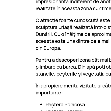
impresionantă indiferent de anoti
realizate în această zonă sunt m
O atracție foarte cunoscută este 
sculptura uriașă realizată într-o 
Dunării. Cu o înălțime de aproxima
aceasta este una dintre cele mai m
din Europa.
Pentru a descoperi zona cât mai b
plimbare cu barca. Din apă poți o
stâncile, peșterile și vegetația ca
În apropiere merită vizitate și câ
importante:
Peștera Ponicova