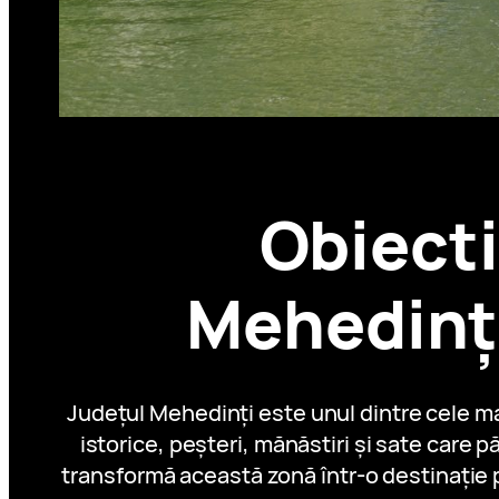
Obiecti
Mehedinți
Județul Mehedinți este unul dintre cele m
istorice, peșteri, mănăstiri și sate care 
transformă această zonă într-o destinație po