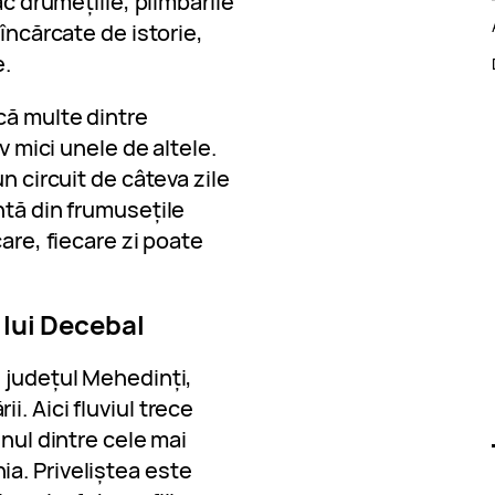
ac drumețiile, plimbările
 încărcate de istorie,
e.
că multe dintre
iv mici unele de altele.
n circuit de câteva zile
ntă din frumusețile
care, fiecare zi poate
 lui Decebal
 județul Mehedinți,
. Aici fluviul trece
unul dintre cele mai
a. Priveliștea este