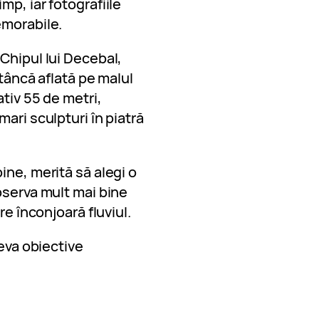
mp, iar fotografiile
emorabile.
Chipul lui Decebal,
stâncă aflată pe malul
tiv 55 de metri,
ari sculpturi în piatră
ine, merită să alegi o
bserva mult mai bine
re înconjoară fluviul.
teva obiective