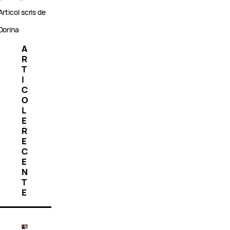
Articol scris de
Dorina
A
R
T
I
C
O
L
E
R
E
C
E
N
T
E