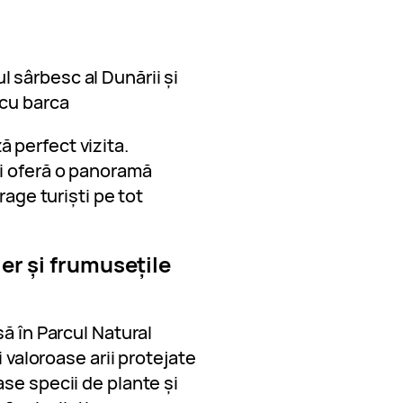
l sârbesc al Dunării și
 cu barca
 perfect vizita.
i oferă o panoramă
rage turiști pe tot
ier și frumusețile
ă în Parcul Natural
i valoroase arii protejate
se specii de plante și