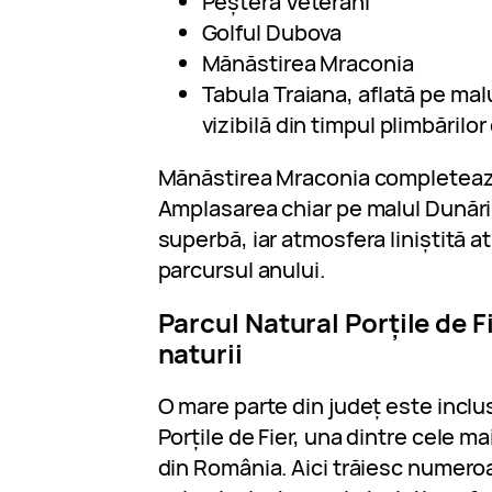
Peștera Veterani
Golful Dubova
Mănăstirea Mraconia
Tabula Traiana, aflată pe malu
vizibilă din timpul plimbărilor
Mănăstirea Mraconia completează
Amplasarea chiar pe malul Dunări
superbă, iar atmosfera liniștită at
parcursul anului.
Parcul Natural Porțile de F
naturii
O mare parte din județ este inclus
Porțile de Fier, una dintre cele ma
din România. Aici trăiesc numeroa