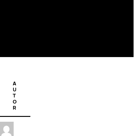
A
U
T
O
R