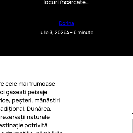
locuri încărcate…
Dorina
iulie 3, 2026
4 – 6 minute
re cele mai frumoase
ci găsești peisaje
ce, peșteri, mănăstiri
radițional. Dunărea,
rezervații naturale
stinație potrivită